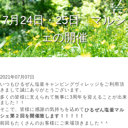
7月24日・25日 マルシ
ェの開催
2021年07月07日
いつもひるぜん塩釜キャンピングヴィレッジをご利用頂
きまして誠にありがとうございます。
多くの皆様に支えられて無事に3周年を迎えることが出来
ました！！
そこで、皆様に感謝の気持ちを込めて
ひるぜん塩釜マル
シェ第２回を開催致します！！！！！
前回もたくさんのお客様にご来場頂きました＾＾