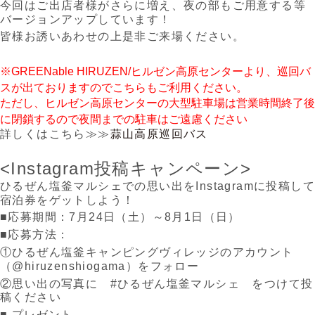
今回はご出店者様がさらに増え、夜の部もご用意する等
バージョンアップしています！
皆様お誘いあわせの上是非ご来場ください。
※GREENable HIRUZEN/ヒルゼン高原センターより、巡回バ
スが出ておりますのでこちらもご利用ください。
ただし、ヒルゼン高原センターの大型駐車場は営業時間終了後
に閉鎖するので夜間までの駐車はご遠慮ください
詳しくはこちら≫≫
蒜山高原巡回バス
<Instagram投稿キャンペーン>
ひるぜん塩釜マルシェでの思い出をInstagramに投稿して
宿泊券をゲットしよう！
■応募期間：7月24日（土）～8月1日（日）
■応募方法：
①ひるぜん塩釜キャンピングヴィレッジのアカウント
（@hiruzenshiogama）をフォロー
②思い出の写真に #ひるぜん塩釜マルシェ をつけて投
稿ください
■ プレゼント