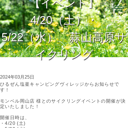
【イベント】
4/20（土）・
5/22（水） 蒜山高原サ
イクリング
2024年03月25日
ひるぜん塩釜キャンピングヴィレッジからお知らせで
す！
モンベル岡山店 様とのサイクリングイベントの開催が決
定いたしました！
開催日時は、
・4/20 (土)